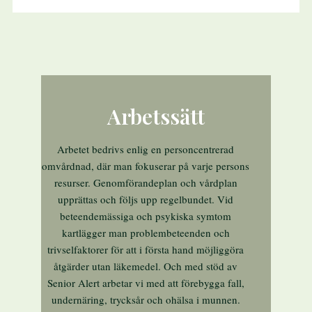
Arbetssätt
Arbetet bedrivs enlig en personcentrerad
omvårdnad, där man fokuserar på varje per­sons
resurser. Genomförandeplan och vårdplan
upprättas och följs upp regelbundet. Vid
beteendemässiga och psykiska symtom
kartlägger man problembeteenden och
trivselfaktorer för att i första hand möjlig­göra
åtgärder utan läkemedel. Och med stöd av
Senior Alert arbetar vi med att förebygga fall,
undernäring, trycksår och ohälsa i munnen.