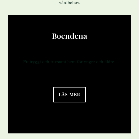
vårdbehov.
Boendena
Ett tryggt och trivsamt hem för yngre och äldre
LÄS MER