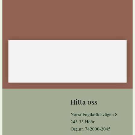
Hitta oss
Norra Fogdarödsvägen 8
243 33 Höör
Org.nr. 742000-2045