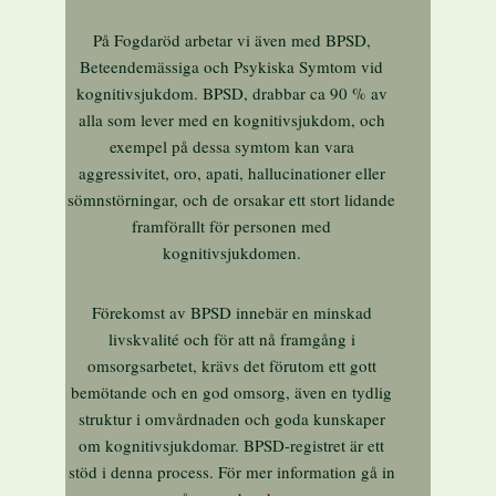
På Fogdaröd arbetar vi även med BPSD,
Beteendemässiga och Psykiska Symtom vid
kognitivsjukdom. BPSD, drabbar ca 90 % av
alla som lever med en kognitivsjukdom, och
exempel på dessa symtom kan vara
aggressivitet, oro, apati, hallucinationer eller
sömnstörningar, och de orsakar ett stort lidande
framförallt för personen med
kognitivsjukdomen.
Förekomst av BPSD innebär en minskad
livskvalité och för att nå framgång i
omsorgsarbetet, krävs det förutom ett gott
bemötande och en god omsorg, även en tydlig
struktur i omvårdnaden och goda kunskaper
om kognitivsjukdomar. BPSD-registret är ett
stöd i denna process. För mer information gå in