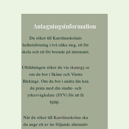
Antagningsinformation
Du söker till Karolinaskolans
helhetslösning i två olika steg, ett för
skola och ett för boende på internatet.
Utbildningen söker du via
skanegy.se
om du bor i Skåne och Västra
Blekinge. Om du bor i andra län kan
du prata med din studie- och
yrkesvägledare (SYV) för att få
hjälp.
När du söker till
Karolinaskolan
ska
du ange ett av tre följande alternativ