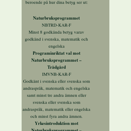
beroende på hur dina betyg ser ut:
Naturbruksprogrammet
NBTRD-KAR-F
Minst 8 godkända betyg varav
godkänd i svenska, matematik och
engelska
Programinriktat val mot
Naturbruksprogrammet –
Trädgård
IMVNB-KAR-F
Godkänt i svenska eller svenska som
andraspråk, matematik och engelska
samt minst tre andra ämnen eller
svenska eller svenska som
andraspråk, matematik eller engelska
och minst fyra andra ämnen
.
Yrkesintroduktion mot
Naturbruksprogrammet –