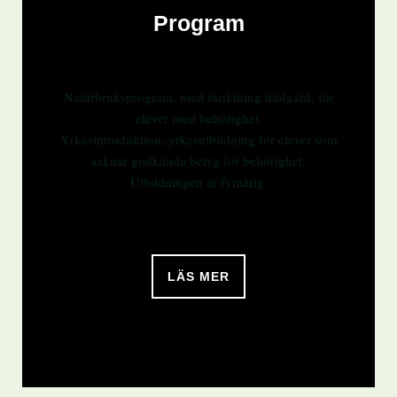
Program
Naturbruksprogram, med inriktning trädgård, för
elever med behörighet.
Yrkesintroduktion, yrkesutbildning för elever som
saknar godkända betyg för behörighet.
Utbildningen är fyraårig.
LÄS MER