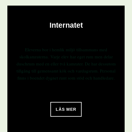
Internatet
Eleverna bor i hemlik miljö tillsammans med
skolkamraterna. Varje elev har eget rum men delar
duschrum med en eller två kamrater. De har dessutom
tillgång till gemensamt kök och vardagsrum. Personal
finns i boendet dygnet runt som stöd och handledare.
LÄS MER