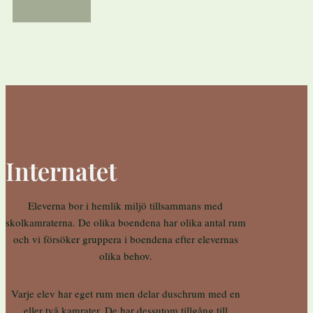
Internatet
Eleverna bor i hemlik miljö tillsammans med
skolkamraterna. De olika boendena har olika antal rum
och vi försöker gruppera i boendena efter elevernas
olika behov.
Varje elev har eget rum men delar duschrum med en
eller två kamrater. De har dessutom tillgång till