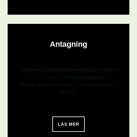
Antagning
Ansökan till Karolinaskolans utbildning och internat
sker i två steg med olika antagningsalternativ
beroende på elevens betyg och via socialtjänsten för
boendet.
LÄS MER