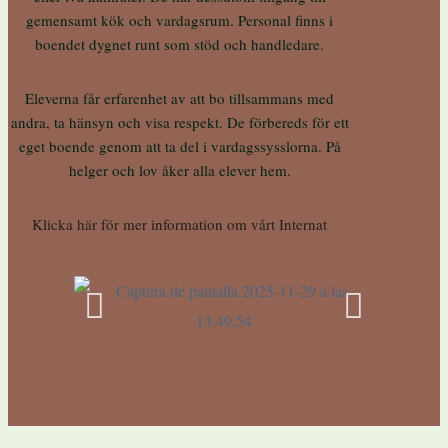
gemensamt kök och vardagsrum. Personal finns i
boendet dygnet runt som stöd och handledare.
Eleverna får erfarenhet av att bo tillsammans med
andra, ta hänsyn och visa respekt. De förbereds för ett
eget boende genom att ta del i vardagssysslorna. På
helger och lov åker alla elever hem.
Klicka här för mer information om vårt Internat