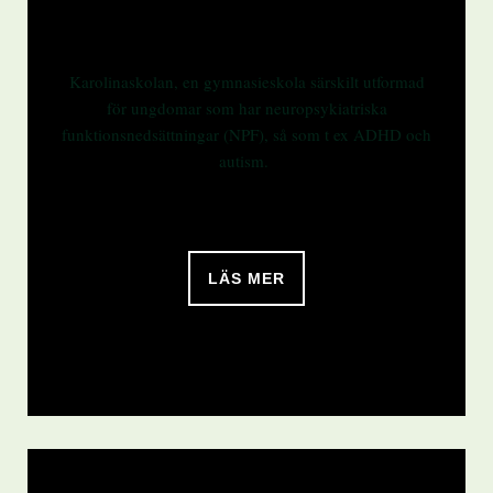
Karolinaskolan, en gymnasieskola särskilt utformad
för ungdomar som har neuropsykiatriska
funktionsnedsättningar (NPF), så som t ex ADHD och
autism.
LÄS MER